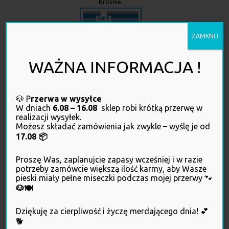
Krośnie.
ZAMKNIJ
WAŻNA INFORMACJA !
Kliknij, żeby sprawdzić, czy ta strona internetowa działa zgodnie z
prawem
🐶 P
rzerwa w wysyłce
W dniach
6.08 – 16.08
sklep robi krótką przerwę w
realizacji wysyłek.
Możesz składać zamówienia jak zwykle – wyślę je od
17.08 📦
Proszę Was, zaplanujcie zapasy wcześniej i w razie
potrzeby zamówcie większą ilość karmy, aby Wasze
pieski miały pełne miseczki podczas mojej przerwy 🐾
🐶🍽️
OBSŁUGA KLIENTA
Dziękuję za cierpliwość i życzę merdającego dnia! 💕
🐕
Twoje konto