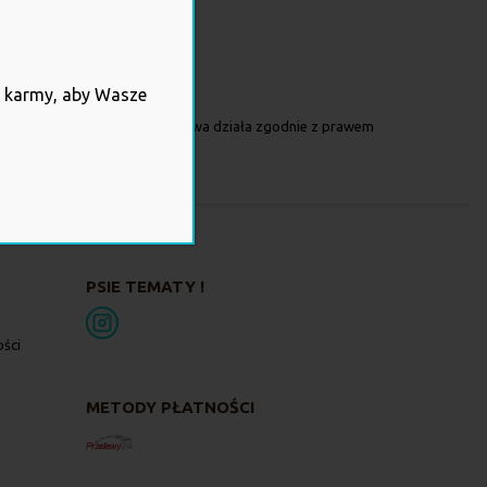
ć karmy, aby Wasze
prawdzić, czy ta strona internetowa działa zgodnie z prawem
PSIE TEMATY !
ości
METODY PŁATNOŚCI