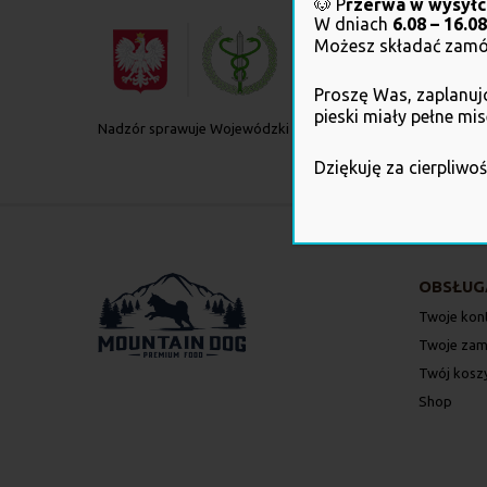
🐶 P
rzerwa w wysył
W dniach
6.08 – 16.08
Możesz składać zamów
Proszę Was, zaplanujc
pieski miały pełne mi
Nadzór sprawuje Wojewódzki Inspektorat Weterynarii z siedz
Dziękuję za cierpliwo
OBSŁUG
Twoje kon
Twoje zam
Twój kosz
Shop