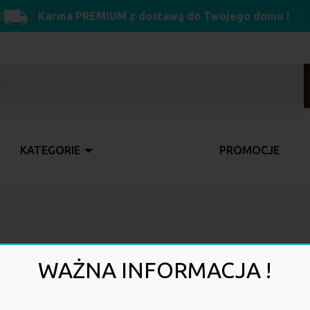
Karma PREMIUM z dostawą do Twojego domu !
warka
ów
KATEGORIE
PROMOCJE
WAŻNA INFORMACJA !