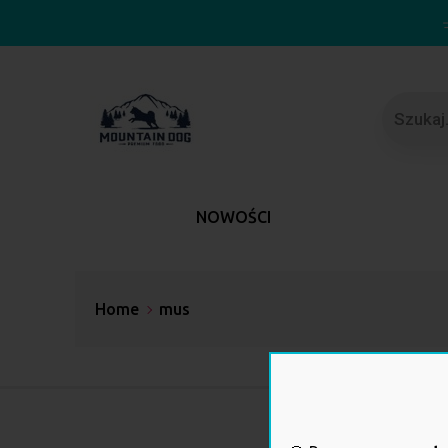
Wyszuki
produkt
NOWOŚCI
Home
mus