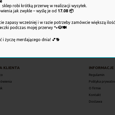
ce
sklep robi krótką przerwę w realizacji wysyłek.
ienia jak zwykle – wyślę je od
17.08 📦
ie zapasy wcześniej i w razie potrzeby zamówcie większą iloś
seczki podczas mojej przerwy 🐾
🐶🍽️
Kliknij, żeby s
ibą w Krośnie.
ść i życzę merdającego dnia! 💕🐕
A KLIENTA
INFORMACJE
to
Regulamin
ówienia
Polityka prywatn
yk
O firmie
Kontakt
Dostawa