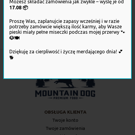
Możesz składać zamówienia jak zwykle – wyślę je od
17.08 📦
Proszę Was, zaplanujcie zapasy wcześniej i w razie
potrzeby zamówcie większą ilość karmy, aby Wasze
Kliknij, żeby sprawdzić, czy ta strona internetowa działa zgodnie z
pieski miały pełne miseczki podczas mojej przerwy 🐾
prawem
🐶🍽️
Dziękuję za cierpliwość i życzę merdającego dnia! 💕
🐕
OBSŁUGA KLIENTA
Twoje konto
Twoje zamówienia