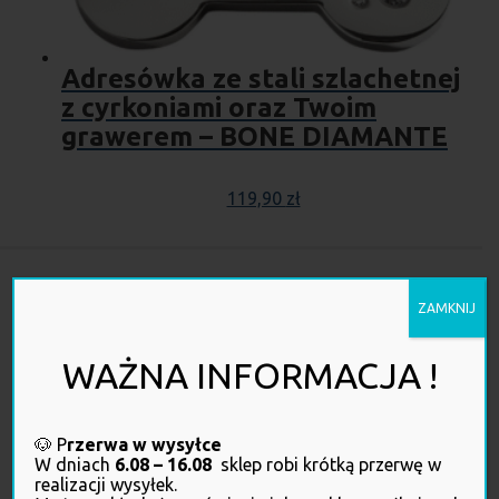
Adresówka ze stali szlachetnej
z cyrkoniami oraz Twoim
grawerem – BONE DIAMANTE
119,90
zł
ZAMKNIJ
WAŻNA INFORMACJA !
Nadzór sprawuje Wojewódzki Inspektorat Weterynarii z siedzibą w
🐶 P
rzerwa w wysyłce
W dniach
6.08 – 16.08
sklep robi krótką przerwę w
Krośnie.
realizacji wysyłek.