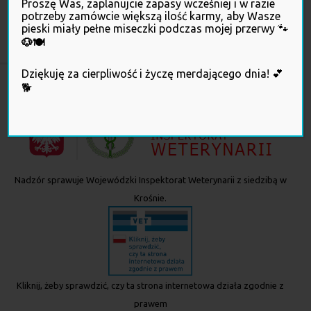
Proszę Was, zaplanujcie zapasy wcześniej i w razie
potrzeby zamówcie większą ilość karmy, aby Wasze
pieski miały pełne miseczki podczas mojej przerwy 🐾
69,90
zł
🐶🍽️
Dziękuję za cierpliwość i życzę merdającego dnia! 💕
🐕
Nadzór sprawuje Wojewódzki Inspektorat Weterynarii z siedzibą w
Krośnie.
Kliknij, żeby sprawdzić, czy ta strona internetowa działa zgodnie z
prawem