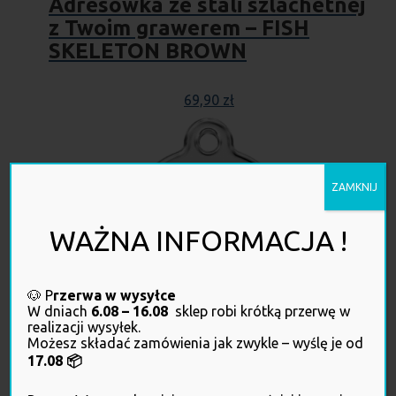
Adresówka ze stali szlachetnej
z Twoim grawerem – FISH
SKELETON BROWN
69,90
zł
ZAMKNIJ
WAŻNA INFORMACJA !
🐶 P
rzerwa w wysyłce
W dniach
6.08 – 16.08
sklep robi krótką przerwę w
realizacji wysyłek.
Adresówka ze stali szlachetnej
Możesz składać zamówienia jak zwykle – wyślę je od
17.08 📦
z Twoim grawerem – HORSE
SHOE BROWN