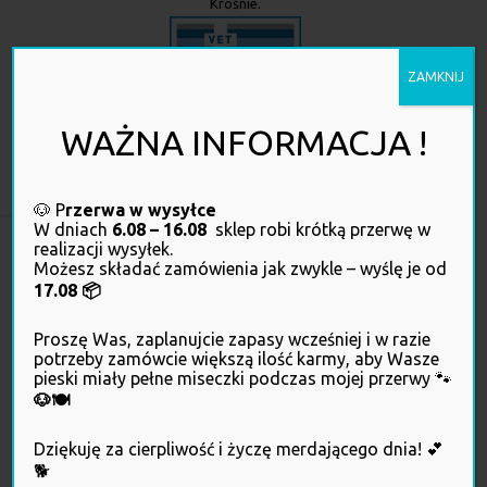
Krośnie.
ZAMKNIJ
WAŻNA INFORMACJA !
Kliknij, żeby sprawdzić, czy ta strona internetowa działa zgodnie z
prawem
🐶 P
rzerwa w wysyłce
W dniach
6.08 – 16.08
sklep robi krótką przerwę w
realizacji wysyłek.
Możesz składać zamówienia jak zwykle – wyślę je od
17.08 📦
Proszę Was, zaplanujcie zapasy wcześniej i w razie
potrzeby zamówcie większą ilość karmy, aby Wasze
pieski miały pełne miseczki podczas mojej przerwy 🐾
🐶🍽️
OBSŁUGA KLIENTA
Dziękuję za cierpliwość i życzę merdającego dnia! 💕
🐕
Twoje konto