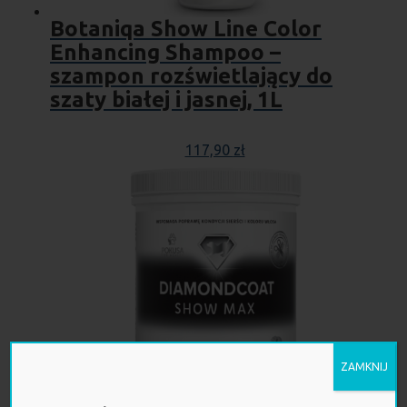
Botaniqa Show Line Color
Enhancing Shampoo –
szampon rozświetlający do
szaty białej i jasnej, 1L
117,90
zł
ZAMKNIJ
POKUSA – DiamondCoat