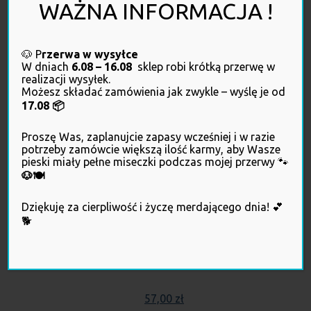
WAŻNA INFORMACJA !
ShowMax – (500 tabletek)
131,00
zł
🐶 P
rzerwa w wysyłce
W dniach
6.08 – 16.08
sklep robi krótką przerwę w
realizacji wysyłek.
Możesz składać zamówienia jak zwykle – wyślę je od
17.08 📦
Proszę Was, zaplanujcie zapasy wcześniej i w razie
potrzeby zamówcie większą ilość karmy, aby Wasze
pieski miały pełne miseczki podczas mojej przerwy 🐾
🐶🍽️
Dziękuję za cierpliwość i życzę merdającego dnia! 💕
🐕
POKUSA – DiamondCoat
SnowWhite & MixColor – 300g
57,00
zł