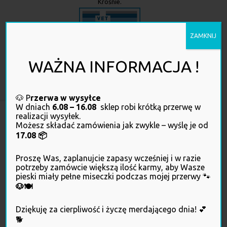
Krośnie.
ZAMKNIJ
WAŻNA INFORMACJA !
Kliknij, żeby sprawdzić, czy ta strona internetowa działa zgodnie z
prawem
🐶 P
rzerwa w wysyłce
W dniach
6.08 – 16.08
sklep robi krótką przerwę w
realizacji wysyłek.
Możesz składać zamówienia jak zwykle – wyślę je od
17.08 📦
Proszę Was, zaplanujcie zapasy wcześniej i w razie
potrzeby zamówcie większą ilość karmy, aby Wasze
pieski miały pełne miseczki podczas mojej przerwy 🐾
🐶🍽️
OBSŁUGA KLIENTA
Dziękuję za cierpliwość i życzę merdającego dnia! 💕
🐕
Twoje konto